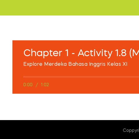
Chapter 1 - Activity 1.8 
Explore Merdeka Bahasa Inggris Kelas XI
0:00
/
1:02
Coppyr