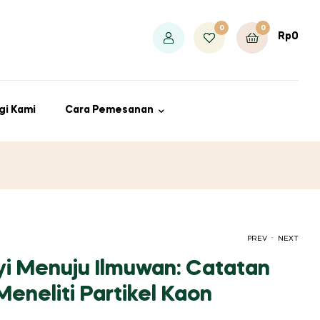
0
0
Rp
0
gi Kami
Cara Pemesanan
.
PREV
NEXT
yi Menuju Ilmuwan: Catatan
eneliti Partikel Kaon