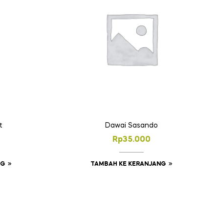
t
Dawai Sasando
Rp
35.000
NG
TAMBAH KE KERANJANG