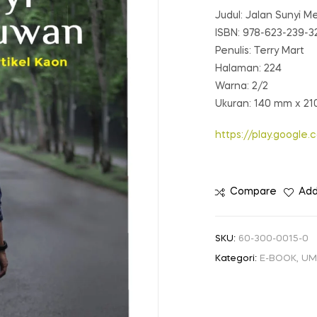
Judul: Jalan Sunyi M
ISBN: 978-623-239-3
Penulis: Terry Mart
Halaman: 224
Warna: 2/2
Ukuran: 140 mm x 2
https://play.googl
Compare
Add
SKU:
60-300-0015-0
Kategori:
E-BOOK
,
UM