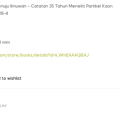
enuju Ilmuwan – Catatan 35 Tahun Meneliti Partikel Kaon
26-4
10 mm
e.com/store/books/details?id=k_WmEAAAQBAJ
 to wishlist
UM