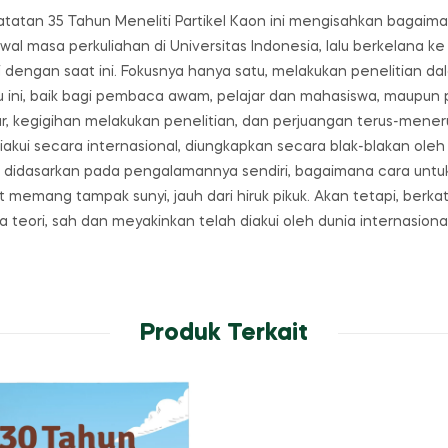
atatan 35 Tahun Meneliti Partikel Kaon ini mengisahkan bagaim
awal masa perkuliahan di Universitas Indonesia, lalu berkelana k
 dengan saat ini. Fokusnya hanya satu, melakukan penelitian dala
uku ini, baik bagi pembaca awam, pelajar dan mahasiswa, maupun
ar, kegigihan melakukan penelitian, dan perjuangan terus-men
kui secara internasional, diungkapkan secara blak-blakan oleh Pr
 didasarkan pada pengalamannya sendiri, bagaimana cara untuk
t memang tampak sunyi, jauh dari hiruk pikuk. Akan tetapi, berk
ka teori, sah dan meyakinkan telah diakui oleh dunia internasional
Produk Terkait