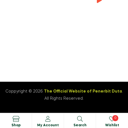
Mutiara (2)
Siap Merdeka Belajar
Bahasa Indonesia Kelas VI
(CP 046)
0:00
1:05
Coppyright © 2026
The Official Website of Penerbit Duta
.
All Rights Reserved.
0
Shop
My Account
Search
Wishlist