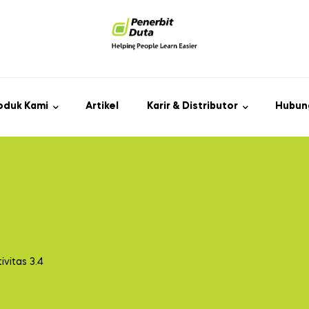
oduk Kami
Artikel
Karir & Distributor
Hubun
ivitas 3.4