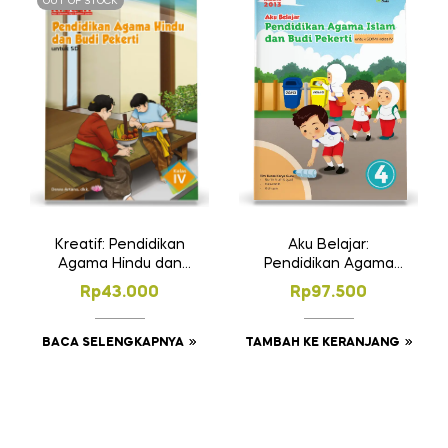
OUT OF STOCK
Kreatif: Pendidikan
Aku Belajar:
Agama Hindu dan
Pendidikan Agama
Budi Pekerti untuk SD
Islam dan Budi
Rp
43.000
Rp
97.500
Kelas IV
Pekerti SD Kelas 4
BACA SELENGKAPNYA
TAMBAH KE KERANJANG