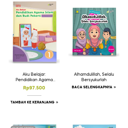
Aku Belajar:
Alhamdulillah, Selalu
Pendidikan Agama
Bersyukurlah
Islam dan Budi
BACA SELENGKAPNYA
Rp
97.500
Pekerti SD Kelas 1
TAMBAH KE KERANJANG