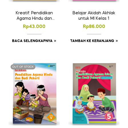
Kreatif: Pendidikan
Belajar Akidah Akhlak
Agama Hindu dan
untuk MI Kelas 1
Budi Pekerti untuk SD
Rp
43.000
Rp
86.000
Kelas VI
BACA SELENGKAPNYA
TAMBAH KE KERANJANG
OUT OF STOCK