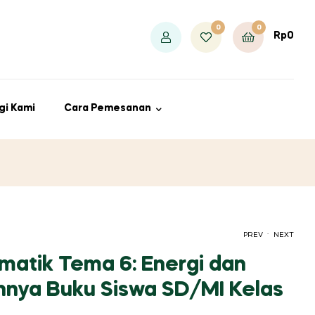
0
0
Rp
0
gi Kami
Cara Pemesanan
.
PREV
NEXT
ematik Tema 6: Energi dan
nya Buku Siswa SD/MI Kelas
RP
RP
73.000
120.000