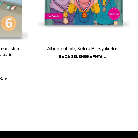
gama Islam
Alhamdulillah, Selalu Bersyukurlah
elas 6
BACA SELENGKAPNYA
NG