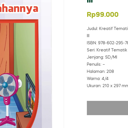
III
Rp
99.000
Judul: Kreatif Tema
III
ISBN: 978-602-295-7
Seri: Kreatif Tematik
Jenjang: SD/MI
Penulis: –
Halaman: 208
Warna: 4/4
Ukuran: 210 x 297 m