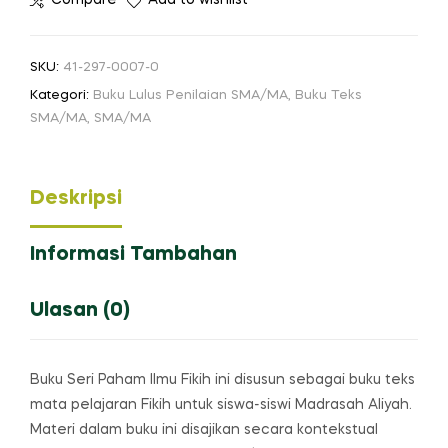
Compare
Add to wishlist
Fikih
MA
Kelas
SKU:
41-297-0007-0
12
Kategori:
Buku Lulus Penilaian SMA/MA
,
Buku Teks
SMA/MA
,
SMA/MA
Deskripsi
Informasi Tambahan
Ulasan (0)
Buku Seri Paham Ilmu Fikih ini disusun sebagai buku teks
mata pelajaran Fikih untuk siswa-siswi Madrasah Aliyah.
Materi dalam buku ini disajikan secara kontekstual