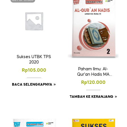
OUT OF STOCK
Sukses UTBK TPS
2020
Paham Ilmu: Al-
Rp
105.000
Qur’an Hadis MA
Kelas 11
Rp
120.000
BACA SELENGKAPNYA
TAMBAH KE KERANJANG