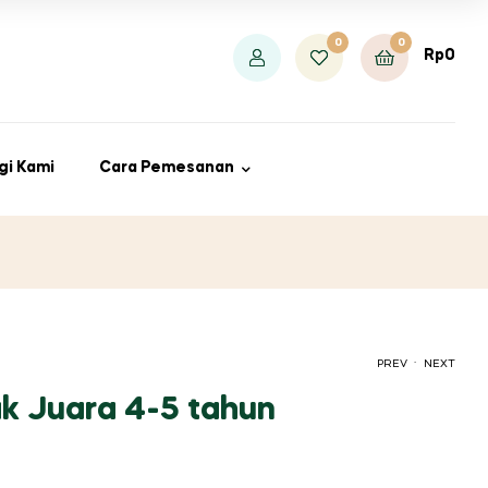
0
0
Rp
0
gi Kami
Cara Pemesanan
.
PREV
NEXT
k Juara 4-5 tahun
RP
RP
160.000
115.000