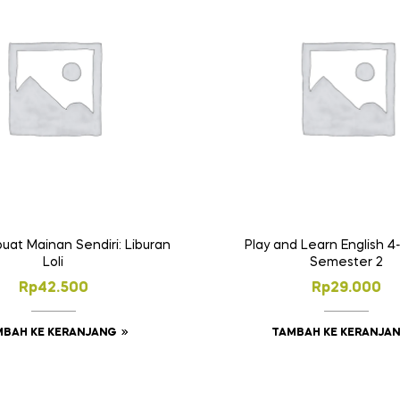
uat Mainan Sendiri: Liburan
Play and Learn English 4
Loli
Semester 2
Rp
42.500
Rp
29.000
MBAH KE KERANJANG
TAMBAH KE KERANJA