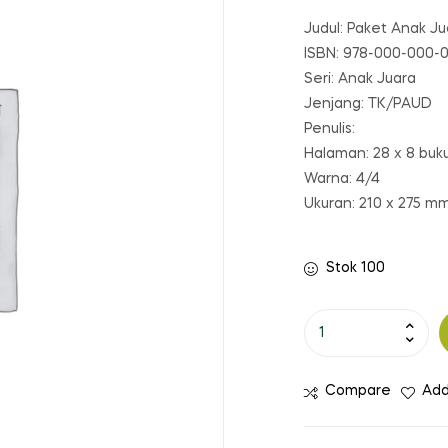
Judul: Paket Anak Ju
ISBN: 978-000-000-
Seri: Anak Juara
Jenjang: TK/PAUD
Penulis:
Halaman: 28 x 8 buk
Warna: 4/4
Ukuran: 210 x 275 m
Stok 100
Kuantitas
Paket
Anak
Compare
Add
Juara
4-
5