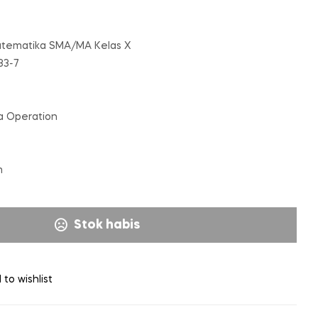
Matematika SMA/MA Kelas X
33-7
a Operation
m
Stok habis
 to wishlist