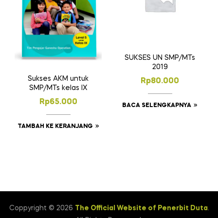
SUKSES UN SMP/MTs
2019
Sukses AKM untuk
Rp
80.000
SMP/MTs kelas IX
Rp
65.000
BACA SELENGKAPNYA
TAMBAH KE KERANJANG
Coppyright © 2026
The Official Website of Penerbit Duta
.