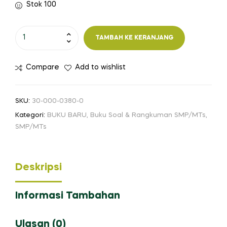
Stok 100
Kuantitas
TAMBAH KE KERANJANG
PASTI
BISA
Compare
Add to wishlist
MERDEKA
Bahasa
Indonesia
SKU:
30-000-0380-0
untuk
Kategori:
BUKU BARU
,
Buku Soal & Rangkuman SMP/MTs
,
SMP/MTs
SMP/MTs
Kelas
VIII
Deskripsi
Informasi Tambahan
Ulasan (0)