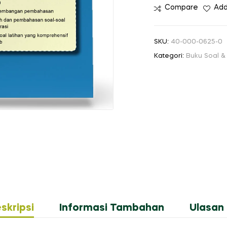
Compare
Add
MERDEKA
Ilmu
Pengetahuan
SKU:
40-000-0625-0
Sosial
Kategori:
Buku Soal 
-
Geografi
SMA/MA
Kelas
X
skripsi
Informasi Tambahan
Ulasan 