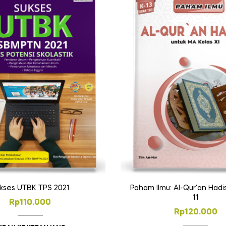
kses UTBK TPS 2021
Paham Ilmu: Al-Qur’an Hadi
11
Rp
110.000
Rp
120.000