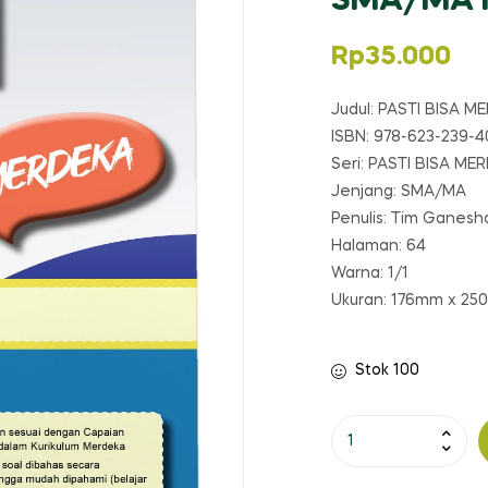
SMA/MA K
Rp
35.000
Judul: PASTI BISA M
ISBN: 978-623-239-4
Seri: PASTI BISA ME
Jenjang: SMA/MA
Penulis: Tim Ganesh
Halaman: 64
Warna: 1/1
Ukuran: 176mm x 2
Stok 100
Kuantitas
PASTI
BISA