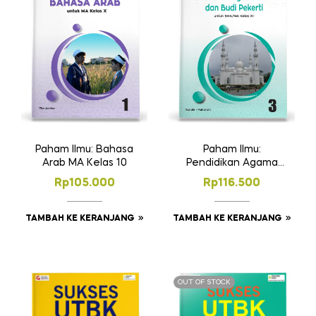
Paham Ilmu: Bahasa
Paham Ilmu:
Arab MA Kelas 10
Pendidikan Agama
Islam dan Budi
Rp
105.000
Rp
116.500
Pekerti SMA/MA
Kelas 12
TAMBAH KE KERANJANG
TAMBAH KE KERANJANG
OUT OF STOCK