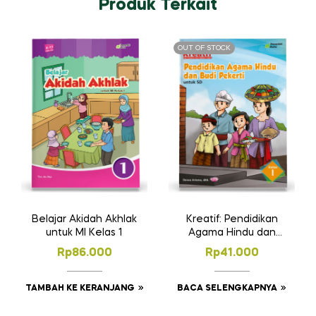
Produk Terkait
OUT OF STOCK
Belajar Akidah Akhlak
Kreatif: Pendidikan
untuk MI Kelas 1
Agama Hindu dan
Budi Pekerti untuk SD
Rp
86.000
Rp
41.000
Kelas I
TAMBAH KE KERANJANG
BACA SELENGKAPNYA