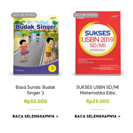
OUT OF STOCK
OUT OF STOCK
Basa Sunda: Budak
SUKSES USBN SD/MI
Singer 3
Matematika Edisi
2019
Rp
53.000
Rp
25.000
BACA SELENGKAPNYA
BACA SELENGKAPNYA