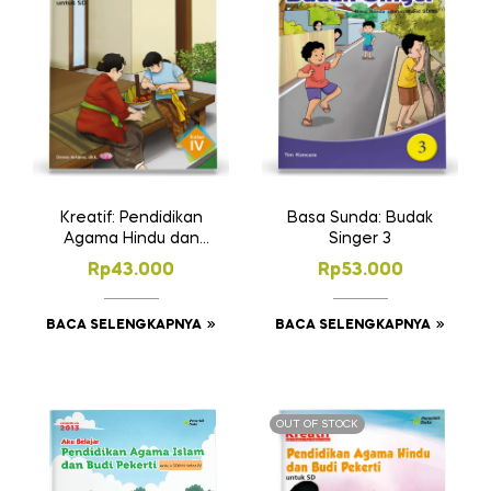
Kreatif: Pendidikan
Basa Sunda: Budak
Agama Hindu dan
Singer 3
Budi Pekerti untuk SD
Rp
43.000
Rp
53.000
Kelas IV
BACA SELENGKAPNYA
BACA SELENGKAPNYA
OUT OF STOCK