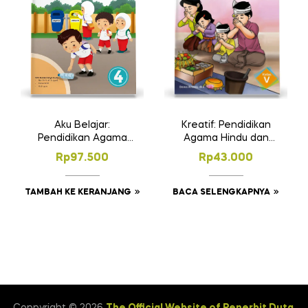
Kreatif: Pendidikan
Aku Belajar:
Agama Hindu dan
Pendidikan Agama
Budi Pekerti untuk SD
Islam dan Budi
Rp
43.000
Rp
97.500
Kelas V
Pekerti SD Kelas 4
BACA SELENGKAPNYA
TAMBAH KE KERANJANG