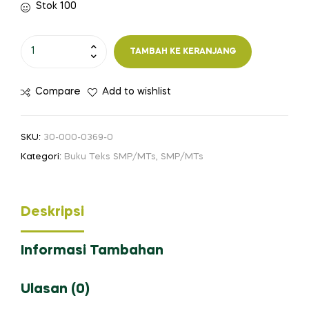
Stok 100
Kuantitas
TAMBAH KE KERANJANG
SIAP
Merdeka
Compare
Add to wishlist
Belajar:
Ilmu
Pengetahuan
SKU:
30-000-0369-0
Sosial
Kategori:
Buku Teks SMP/MTs
,
SMP/MTs
SMP/MTs
Kelas
IX
Deskripsi
Informasi Tambahan
Ulasan (0)