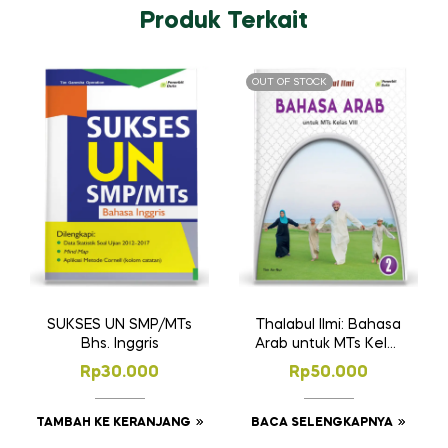
Produk Terkait
OUT OF STOCK
SUKSES UN SMP/MTs
Thalabul Ilmi: Bahasa
Bhs. Inggris
Arab untuk MTs Kelas
VIII
Rp
30.000
Rp
50.000
TAMBAH KE KERANJANG
BACA SELENGKAPNYA