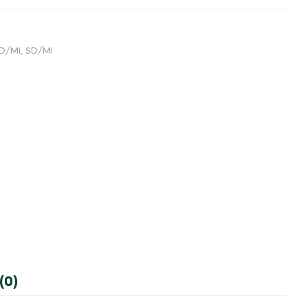
SD/MI
,
SD/MI
(0)