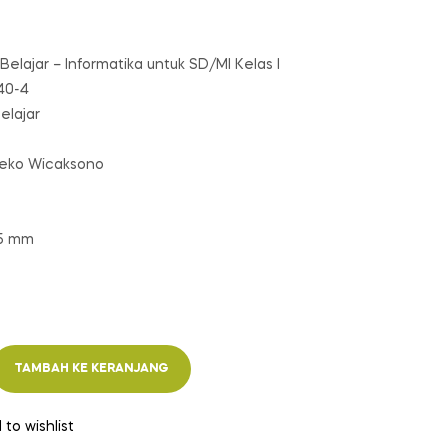
Belajar – Informatika untuk SD/MI Kelas I
40-4
elajar
ieko Wicaksono
55 mm
TAMBAH KE KERANJANG
 to wishlist