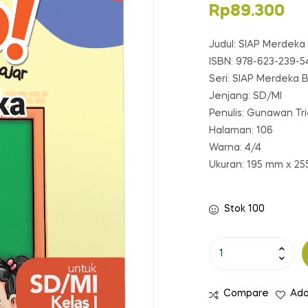
Rp
89.300
Judul: SIAP Merdeka 
ISBN: 978-623-239-5
Seri: SIAP Merdeka B
Jenjang: SD/MI
Penulis: Gunawan Tr
Halaman: 106
Warna: 4/4
Ukuran: 195 mm x 2
Stok 100
Kuantitas
SIAP
Merdeka
Compare
Add
Belajar: