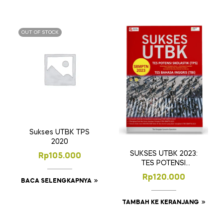
OUT OF STOCK
Sukses UTBK TPS
2020
SUKSES UTBK 2023:
Rp
105.000
TES POTENSI
SKOLASTIK & TES
Rp
120.000
BACA SELENGKAPNYA
BAHASA INGGRIS
TAMBAH KE KERANJANG