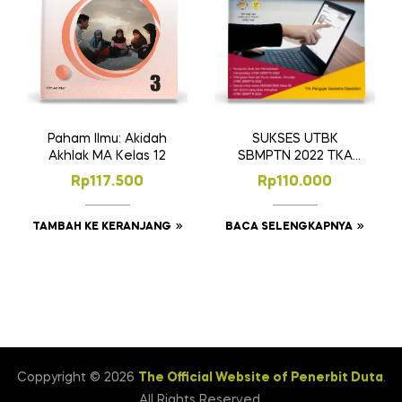
SUKSES UTBK
Paham Ilmu: Akidah
SBMPTN 2022 TKA
Akhlak MA Kelas 12
SAINTEK
Rp
110.000
Rp
117.500
BACA SELENGKAPNYA
TAMBAH KE KERANJANG
Coppyright © 2026
The Official Website of Penerbit Duta
.
All Rights Reserved.