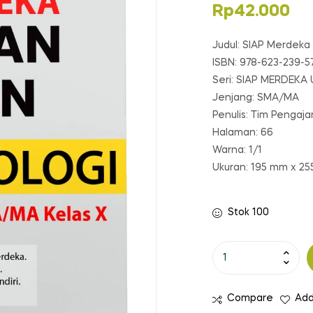
Rp
42.000
Judul: SIAP Merdeka
ISBN: 978-623-239-5
Seri: SIAP MERDEK
Jenjang: SMA/MA
Penulis: Tim Pengaj
Halaman: 66
Warna: 1/1
Ukuran: 195 mm x 2
Stok 100
Kuantitas
SIAP
MERDEKA
Compare
Add
ULANGAN