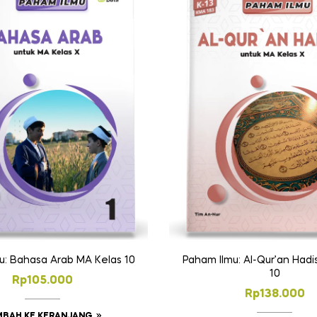
u: Bahasa Arab MA Kelas 10
Paham Ilmu: Al-Qur’an Hadi
10
Rp
105.000
Rp
138.000
MBAH KE KERANJANG