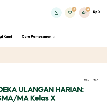
0
0
Rp
0
gi Kami
Cara Pemesanan
.
PREV
NEXT
DEKA ULANGAN HARIAN:
 SMA/MA Kelas X
RP
RP
40.000
60.000