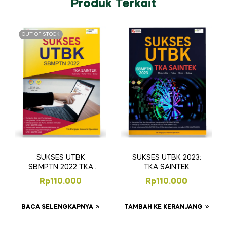
Produk Terkait
OUT OF STOCK
SUKSES UTBK
SUKSES UTBK 2023:
SBMPTN 2022 TKA
TKA SAINTEK
SAINTEK
Rp
110.000
Rp
110.000
BACA SELENGKAPNYA
TAMBAH KE KERANJANG