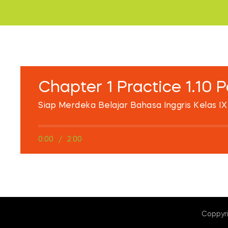
Chapter 1 Practice 1.10 P
Siap Merdeka Belajar Bahasa Inggris Kelas IX
0:00
/
2:00
Coppyr