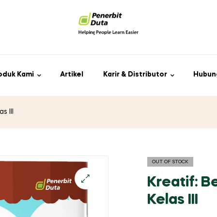
oduk Kami
Artikel
Karir & Distributor
Hubun
s III
OUT OF STOCK
Kreatif: B
Kelas III