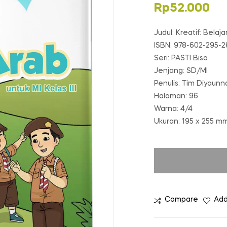
Rp
52.000
Judul: Kreatif: Belaj
ISBN: 978-602-295-2
Seri: PASTI Bisa
Jenjang: SD/MI
Penulis: Tim Diyaunna
Halaman: 96
Warna: 4/4
Ukuran: 195 x 255 m
Compare
Add