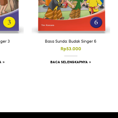
ger 3
Basa Sunda: Budak Singer 6
Rp
53.000
A
BACA SELENGKAPNYA