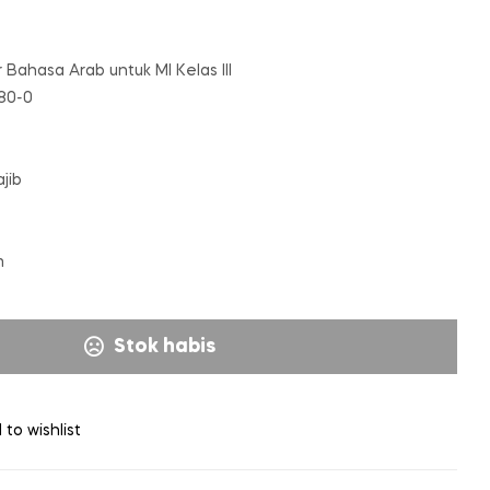
ar Bahasa Arab untuk MI Kelas III
80-0
jib
m
Stok habis
 to wishlist