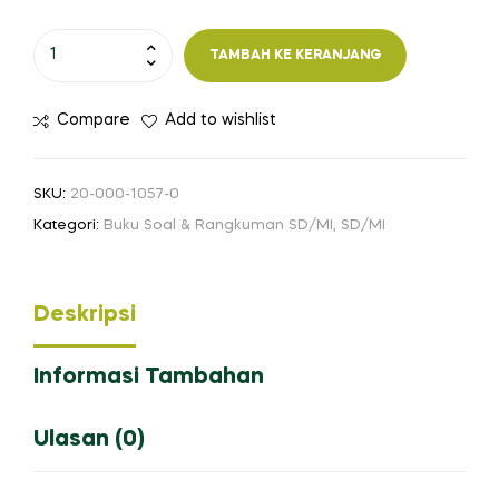
Kuantitas
TAMBAH KE KERANJANG
PASTI
BISA
Compare
Add to wishlist
Merdeka:
Bahasa
Indonesia
SKU:
20-000-1057-0
SD/MI
Kategori:
Buku Soal & Rangkuman SD/MI
,
SD/MI
Kelas
IV
Deskripsi
Informasi Tambahan
Ulasan (0)