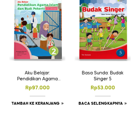
Basa Sunda: Budak
Aku Belajar:
Singer 5
Pendidikan Agama
Islam dan Budi
Rp
53.000
Rp
97.000
Pekerti SD Kelas 2
BACA SELENGKAPNYA
TAMBAH KE KERANJANG