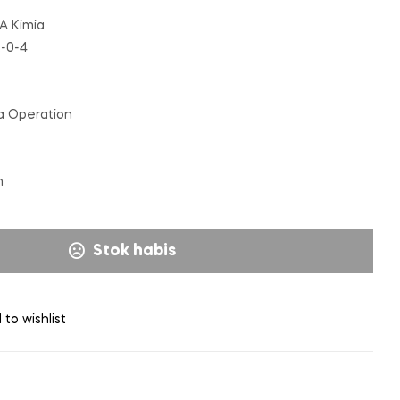
MA Kimia
2-0-4
a Operation
m
Stok habis
 to wishlist