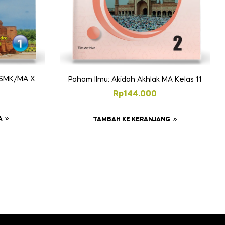
/SMK/MA X
Paham Ilmu: Akidah Akhlak MA Kelas 11
Rp
144.000
A
TAMBAH KE KERANJANG