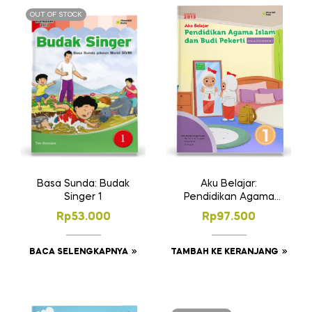
OUT OF STOCK
Basa Sunda: Budak
Aku Belajar:
Singer 1
Pendidikan Agama
Islam dan Budi
Rp
53.000
Rp
97.500
Pekerti SD Kelas 1
BACA SELENGKAPNYA
TAMBAH KE KERANJANG