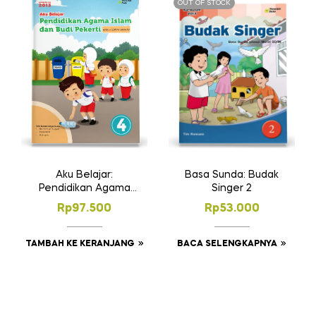
OUT OF STOCK
Basa Sunda: Budak
Aku Belajar:
Singer 2
Pendidikan Agama
Islam dan Budi
Rp
53.000
Rp
97.500
Pekerti SD Kelas 4
BACA SELENGKAPNYA
TAMBAH KE KERANJANG