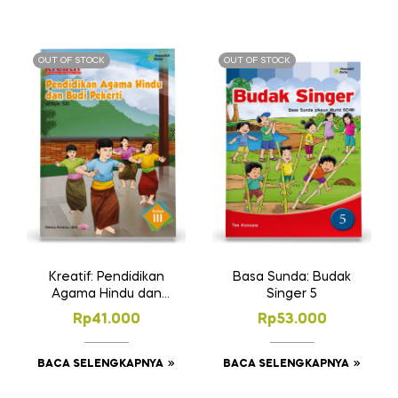
OUT OF STOCK
OUT OF STOCK
Kreatif: Pendidikan
Basa Sunda: Budak
Agama Hindu dan
Singer 5
Budi Pekerti untuk SD
Rp
41.000
Rp
53.000
Kelas III
BACA SELENGKAPNYA
BACA SELENGKAPNYA