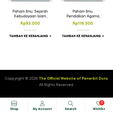
Paham Ilmu: Sejarah
Paham Ilmu:
Kebudayaan Islam
Pendidikan Agama
MA Kelas 10
Islam dan Budi
Rp
93.000
Rp
116.500
Pekerti SMA/MA
Kelas 12
TAMBAH KE KERANJANG
TAMBAH KE KERANJANG
Coppyright © 2026
The Official Website of Penerbit Duta
.
All Rights Reserved.
0
Shop
My Account
Search
Wishlist