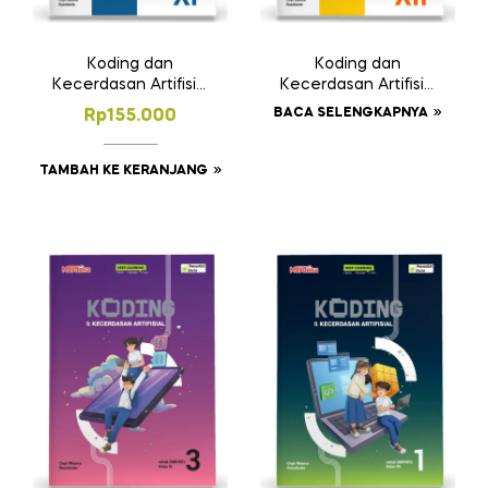
Koding dan
Koding dan
Kecerdasan Artifisial
Kecerdasan Artifisial
SMA/MA/SMK/MAK
SMA/MA/SMK/MAK
BACA SELENGKAPNYA
Rp
155.000
Kelas XI
Kelas XII
TAMBAH KE KERANJANG