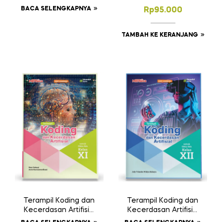
SMP/MTs Kelas VIII
SMA/MA/SMK/MAK
BACA SELENGKAPNYA
Rp
95.000
Kelas X
TAMBAH KE KERANJANG
Terampil Koding dan
Terampil Koding dan
Kecerdasan Artifisial
Kecerdasan Artifisial
untuk SMA/MA Kelas
untuk SMA/MA Kelas