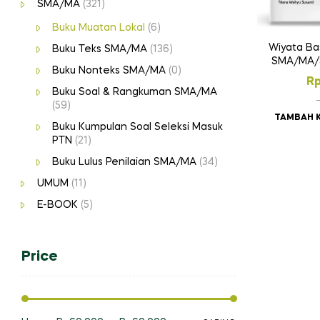
SMA/MA
(321)
Buku Muatan Lokal
(6)
Wiyata Ba
Buku Teks SMA/MA
(136)
SMA/MA/
Buku Nonteks SMA/MA
(0)
R
Buku Soal & Rangkuman SMA/MA
(59)
TAMBAH 
Buku Kumpulan Soal Seleksi Masuk
PTN
(21)
Buku Lulus Penilaian SMA/MA
(34)
UMUM
(11)
E-BOOK
(5)
Price