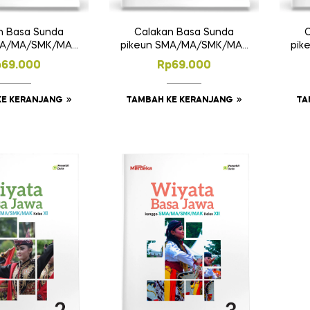
n Basa Sunda
Calakan Basa Sunda
C
MA/MA/SMK/MAK
pikeun SMA/MA/SMK/MAK
pik
Kelas X
Kelas XI
p
69.000
Rp
69.000
KE KERANJANG
TAMBAH KE KERANJANG
TA