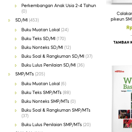
Perkembangan Anak Usia 2-4 Tahun
(0)
Calaka
pikeun S
SD/MI
(453)
R
Buku Muatan Lokal
(24)
Buku Teks SD/MI
(170)
TAMBAH 
Buku Nonteks SD/MI
(12)
Buku Soal & Rangkuman SD/MI
(37)
Buku Lulus Penilaian SD/MI
(36)
SMP/MTs
(205)
Buku Muatan Lokal
(6)
Buku Teks SMP/MTs
(88)
Buku Nonteks SMP/MTs
(0)
Buku Soal & Rangkuman SMP/MTs
(37)
Buku Lulus Penilaian SMP/MTs
(20)