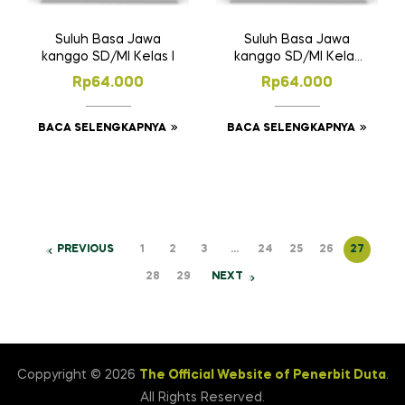
Suluh Basa Jawa
Suluh Basa Jawa
kanggo SD/MI Kelas I
kanggo SD/MI Kelas
II
Rp
64.000
Rp
64.000
BACA SELENGKAPNYA
BACA SELENGKAPNYA
PREVIOUS
1
2
3
…
24
25
26
27
28
29
NEXT
Coppyright © 2026
The Official Website of Penerbit Duta
.
All Rights Reserved.