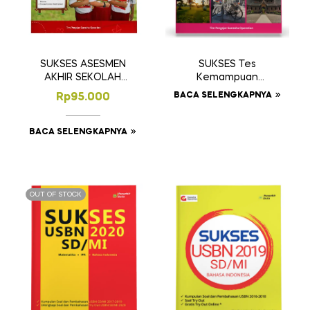
SUKSES Tes
SUKSES ASESMEN
Kemampuan
AKHIR SEKOLAH
Akademik SD
SD/MI
BACA SELENGKAPNYA
Rp
95.000
BACA SELENGKAPNYA
OUT OF STOCK