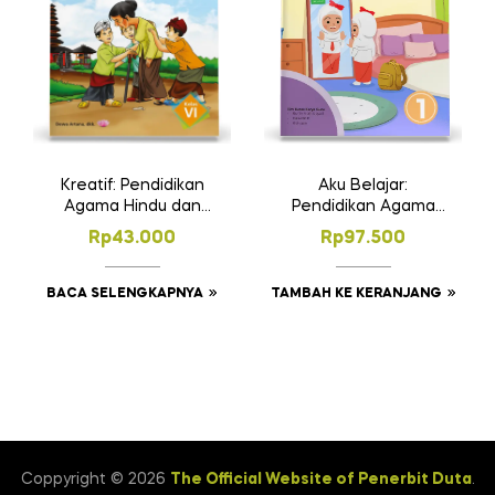
Kreatif: Pendidikan
Aku Belajar:
Agama Hindu dan
Pendidikan Agama
Budi Pekerti untuk SD
Islam dan Budi
Rp
43.000
Rp
97.500
Kelas VI
Pekerti SD Kelas 1
BACA SELENGKAPNYA
TAMBAH KE KERANJANG
Coppyright © 2026
The Official Website of Penerbit Duta
.