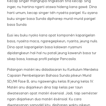
Kecap singer mangrupa ringkesan tina kecap ‘sing
inger, nu hartina ngarti atawa hideng kana gawé. Dina
harti umum, kecap singer téh nyaéta parigel. Ku ayana
buku singer basa Sunda dipiharep murid-murid parigel
basa Sunda.
Eusi ieu buku nyoko kana opat komponén kaparigelan
basa, nyaéta maca, ngaregepkeun, nyarita, jeung nulis.
Dina opat kaparigelan basa kalawan nyamuni
dipidangkeun hal-hal nu patali jeung kaweruh basa tur
sikep basa, kaasup profil pelajar Pancasila.
Pidangan matéri ieu didadasaran ku Kurikulum Merdeka
Capaian Pembelajaran Bahasa Sunda pikeun Murid
SD/MI Fase B, anu ngawengku kelas III jeung kelas IV.
Matéri anu diajarkeun dina tiap kelas per taun
diwatesanan opat matéri ésensial. Jadi, tiap seméster
ngan diajarkeun dua matéri ésénsial. Ku cara
diwatesanan samodél kitu, dipiharep waktu pikeun