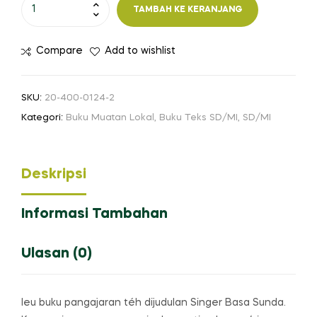
Kuantitas
TAMBAH KE KERANJANG
Budak
Singer:
Compare
Add to wishlist
Basa
Sunda
pikeun
SKU:
20-400-0124-2
Murid
Kategori:
Buku Muatan Lokal
,
Buku Teks SD/MI
,
SD/MI
SD/MI
Kelas
III
Deskripsi
Informasi Tambahan
Ulasan (0)
Ieu buku pangajaran téh dijudulan Singer Basa Sunda.