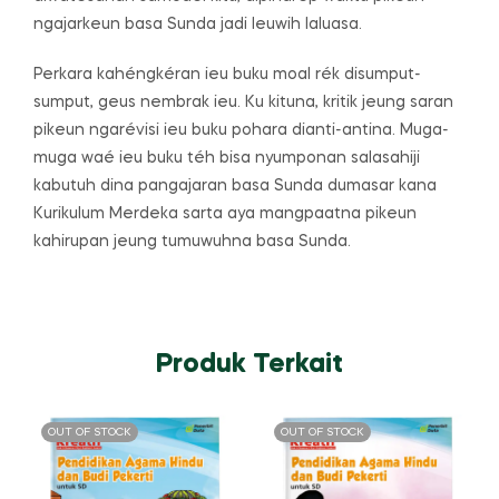
ngajarkeun basa Sunda jadi leuwih laluasa.
Perkara kahéngkéran ieu buku moal rék disumput-
sumput, geus nembrak ieu. Ku kituna, kritik jeung saran
pikeun ngarévisi ieu buku pohara dianti-antina. Muga-
muga waé ieu buku téh bisa nyumponan salasahiji
kabutuh dina pangajaran basa Sunda dumasar kana
Kurikulum Merdeka sarta aya mangpaatna pikeun
kahirupan jeung tumuwuhna basa Sunda.
Produk Terkait
OUT OF STOCK
OUT OF STOCK