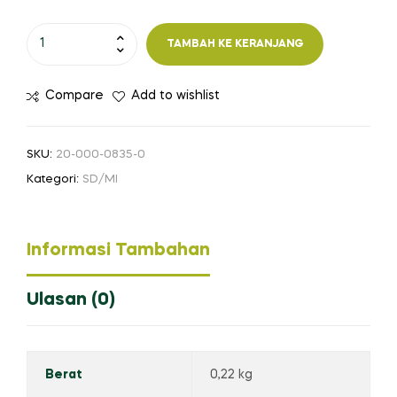
Kuantitas
TAMBAH KE KERANJANG
Buku
Murid:
Compare
Add to wishlist
Tresna
Basa
lan
SKU:
20-000-0835-0
Sastra
Kategori:
SD/MI
Cerbon
kangge
SD/MI
Informasi Tambahan
Kelas
II
Ulasan (0)
Berat
0,22 kg