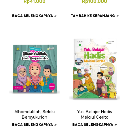
Rp
41.000
Rp
100.000
Kelas II
Pekerti SD Kelas 5
BACA SELENGKAPNYA
TAMBAH KE KERANJANG
Alhamdulillah, Selalu
Yuk, Belajar Hadis
Bersyukurlah
Melalui Cerita
BACA SELENGKAPNYA
BACA SELENGKAPNYA