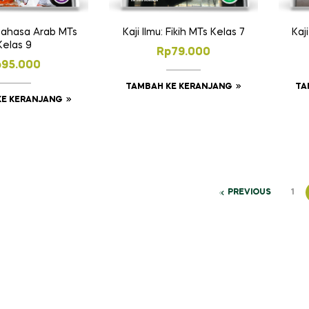
 Bahasa Arab MTs
Kaji Ilmu: Fikih MTs Kelas 7
Kaj
Kelas 9
Rp
79.000
p
95.000
TAMBAH KE KERANJANG
TA
KE KERANJANG
PREVIOUS
1