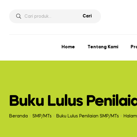
Pencarian
Cari
untuk:
Home
Tentang Kami
Pr
Buku Lulus Penila
Beranda
SMP/MTs
Buku Lulus Penilaian SMP/MTs
Halam