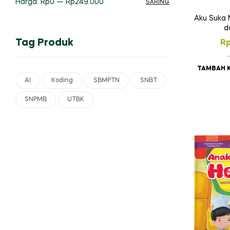
Harga:
Rp0
—
Rp249.000
SARING
Harga
Harga
Aku Suka
terendah
tertinggi
d
Tag Produk
R
TAMBAH 
AI
Koding
SBMPTN
SNBT
SNPMB
UTBK