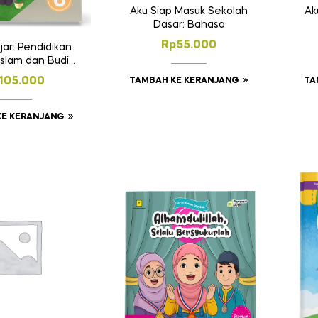
Aku Siap Masuk Sekolah
Ak
Dasar: Bahasa
Rp
55.000
jar: Pendidikan
slam dan Budi
i SD Kelas 6
105.000
TAMBAH KE KERANJANG
TA
KE KERANJANG