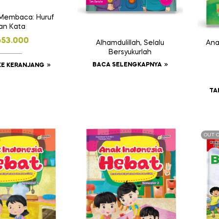
 Membaca: Huruf
an Kata
p
53.000
Ana
Alhamdulillah, Selalu
Bersyukurlah
BACA SELENGKAPNYA
KE KERANJANG
TA
OUT 