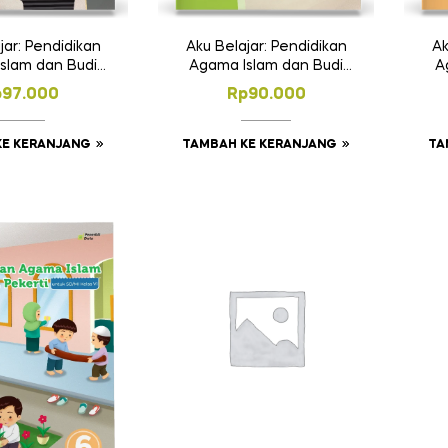
jar: Pendidikan
Aku Belajar: Pendidikan
Ak
slam dan Budi
Agama Islam dan Budi
A
i SD Kelas 2
Pekerti SD Kelas 3
p
97.000
Rp
90.000
KE KERANJANG
TAMBAH KE KERANJANG
TA