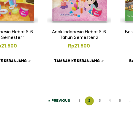
nesia Hebat 5-6
Anak Indonesia Hebat 5-6
Bas
 Semester 1
Tahun Semester 2
p
21.500
Rp
21.500
KE KERANJANG
TAMBAH KE KERANJANG
B
PREVIOUS
1
2
3
4
5
…