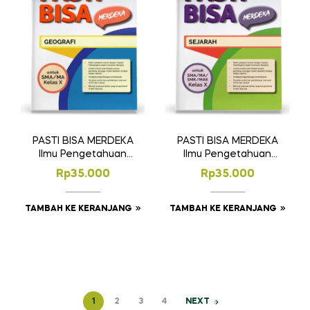
PASTI BISA MERDEKA
PASTI BISA MERDEKA
Ilmu Pengetahuan
Ilmu Pengetahuan
Sosial – Geografi
Sosial – Sejarah
Rp
35.000
Rp
35.000
SMA/MA Kelas X
untuk SMA/MA Kelas
X
TAMBAH KE KERANJANG
TAMBAH KE KERANJANG
1
2
3
4
NEXT