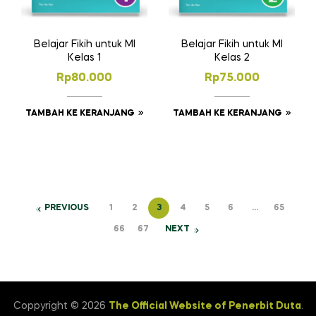
Belajar Fikih untuk MI
Belajar Fikih untuk MI
Kelas 1
Kelas 2
Rp
80.000
Rp
75.000
TAMBAH KE KERANJANG
TAMBAH KE KERANJANG
PREVIOUS
1
2
3
4
5
6
…
65
66
67
NEXT
Coppyright © 2026
The Official Website of Penerbit Duta
.