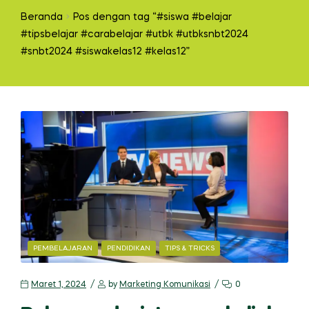
Beranda
Pos dengan tag “#siswa #belajar
#tipsbelajar #carabelajar #utbk #utbksnbt2024
#snbt2024 #siswakelas12 #kelas12”
CATEGORIES
PEMBELAJARAN
PENDIDIKAN
TIPS & TRICKS
Maret 1, 2024
by
Marketing Komunikasi
0