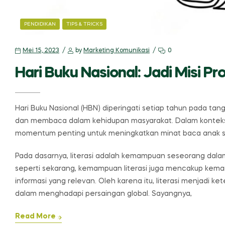
CATEGORIES
PENDIDIKAN
TIPS & TRICKS
Mei 15, 2023
by
Marketing Komunikasi
0
Hari Buku Nasional: Jadi Misi Pro
Hari Buku Nasional (HBN) diperingati setiap tahun pada tan
dan membaca dalam kehidupan masyarakat. Dalam konteks p
momentum penting untuk meningkatkan minat baca anak se
Pada dasarnya, literasi adalah kemampuan seseorang dalam
seperti sekarang, kemampuan literasi juga mencakup kema
informasi yang relevan. Oleh karena itu, literasi menjadi k
dalam menghadapi persaingan global. Sayangnya,
Read More