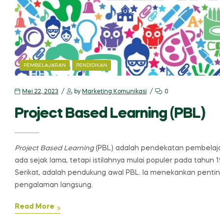
CATEGORIES
PEMBELAJARAN
PENDIDIKAN
Mei 22, 2023
by
Marketing Komunikasi
0
Project Based Learning (PBL)
Project Based Learning
(PBL) adalah pendekatan pembelajara
ada sejak lama, tetapi istilahnya mulai populer pada tahun
Serikat, adalah pendukung awal PBL. Ia menekankan penti
pengalaman langsung.
Read More