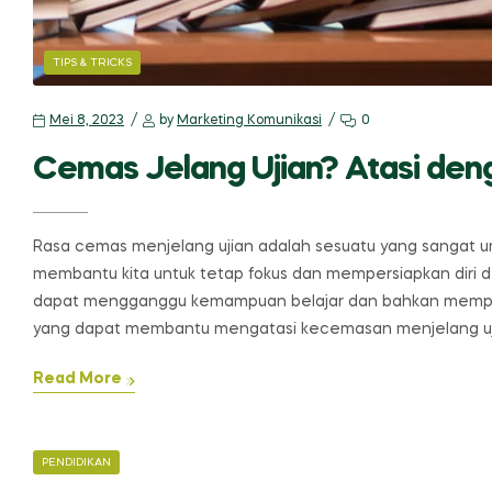
CATEGORIES
TIPS & TRICKS
Mei 8, 2023
by
Marketing Komunikasi
0
Cemas Jelang Ujian? Atasi dengan
Rasa cemas menjelang ujian adalah sesuatu yang sangat u
membantu kita untuk tetap fokus dan mempersiapkan diri d
dapat mengganggu kemampuan belajar dan bahkan mempengar
yang dapat membantu mengatasi kecemasan menjelang uj
Read More
CATEGORIES
PENDIDIKAN