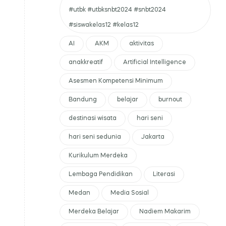
#utbk #utbksnbt2024 #snbt2024
#siswakelas12 #kelas12
AI
AKM
aktivitas
anakkreatif
Artificial Intelligence
Asesmen Kompetensi Minimum
Bandung
belajar
burnout
destinasi wisata
hari seni
hari seni sedunia
Jakarta
Kurikulum Merdeka
Lembaga Pendidikan
Literasi
Medan
Media Sosial
Merdeka Belajar
Nadiem Makarim