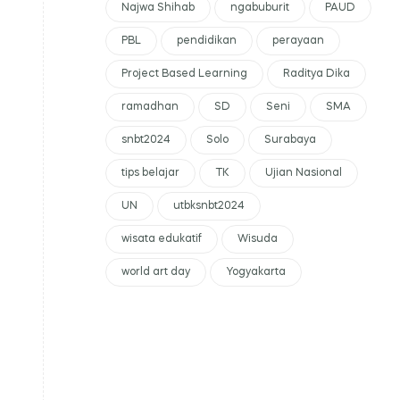
Najwa Shihab
ngabuburit
PAUD
PBL
pendidikan
perayaan
Project Based Learning
Raditya Dika
ramadhan
SD
Seni
SMA
snbt2024
Solo
Surabaya
tips belajar
TK
Ujian Nasional
UN
utbksnbt2024
wisata edukatif
Wisuda
world art day
Yogyakarta