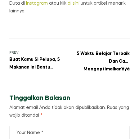
Duta di
Instagram
atau klik
di sini
untuk artikel menarik
lainnya.
Navigasi
PREV
5 Waktu Belajar Terbaik
Buat Kamu Si Pelupa, 5
Dan Cara
pos
Makanan Ini Bantu
NEXT
Mengoptimalkannya
Tingkatkan Daya Ingat!
Tinggalkan Balasan
Alamat email Anda tidak akan dipublikasikan.
Ruas yang
wajib ditandai
*